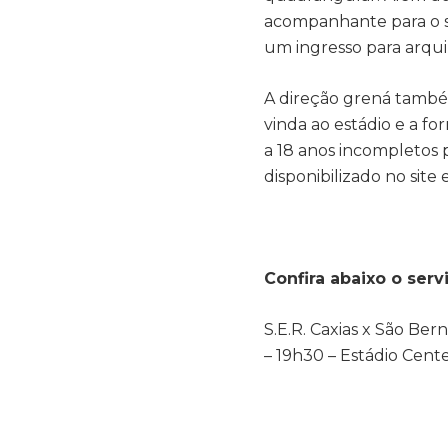
acompanhante para o se
um ingresso para arqu
A direção grená também
vinda ao estádio e a f
a 18 anos incompletos 
disponibilizado no site
Confira abaixo o ser
S.E.R. Caxias x São Ber
– 19h30 – Estádio Cent