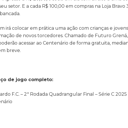
u setor. E a cada R$ 100,00 em compras na Loja Bravo 
ibancada.
 irá colocar em prática uma ação com crianças e jovens,
ormação de novos torcedores. Chamado de Futuro Grená, 
poderão acessar ao Centenário de forma gratuita, media
 em breve.
viço de jogo completo:
nardo F.C. – 2ª Rodada Quadrangular Final – Série C 2025
enário