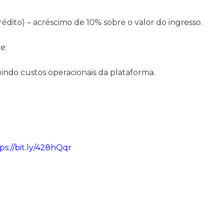
rédito) – acréscimo de 10% sobre o valor do ingresso.
e:
uindo custos operacionais da plataforma.
ps://bit.ly/428hQqr