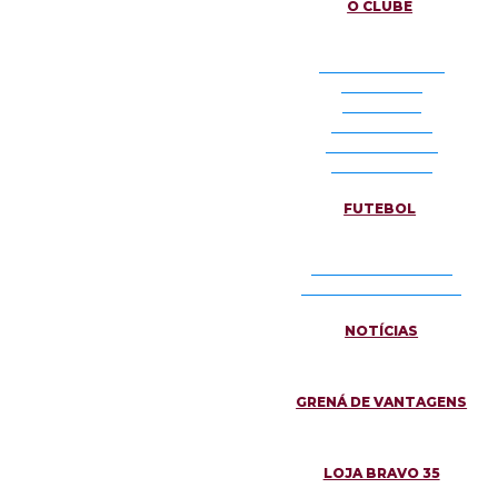
O CLUBE
NOSSA HISTÓRIA
DIRETORIA
SÍMBOLOS
PRESIDENTES
O CENTENÁRIO
DOWNLOADS
FUTEBOL
ELENCO PRINCIPAL
CATEGORIAS DE BASE
NOTÍCIAS
GRENÁ DE VANTAGENS
LOJA BRAVO 35