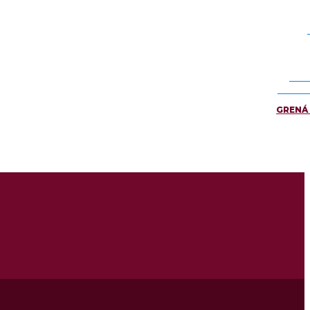
ELE
CATEG
GRENÁ