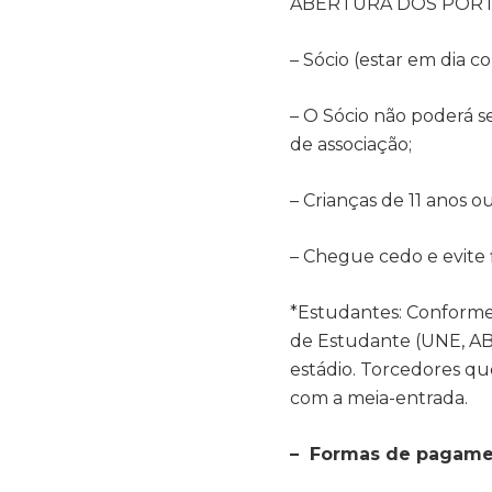
ABERTURA DOS PORTÕ
– Sócio (estar em di
– O Sócio não poderá s
de associação;
– Crianças de 11 anos 
– Chegue cedo e evite f
*Estudantes: Conforme l
de Estudante (UNE, A
estádio. Torcedores q
com a meia-entrada.
– Formas de pagamen