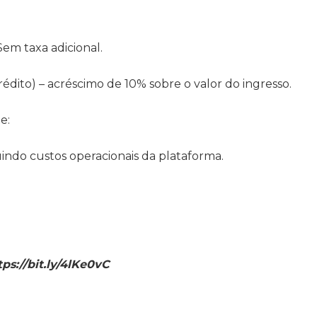
Sem taxa adicional.
rédito) – acréscimo de 10% sobre o valor do ingresso.
e:
uindo custos operacionais da plataforma.
tps://bit.ly/4lKe0vC